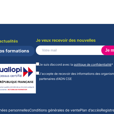
eau des cookies
Je veux recevoir des nouvelles
actualités
os formations
Veuillez
laisser
Je suis d’accord avec la
politique de confidentialité
*
ce
champ
J'accepte de recevoir des informations des organis
vide.
partenaires d'ADN CSE
nnées personnelles
Conditions générales de vente
Plan d’accès
Registre