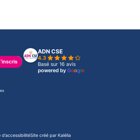
ADN CSE
4.3
Basé sur 16 avis
powered by
G
o
o
g
l
e
mes
 d’accessibilité
Site créé par Kalélia