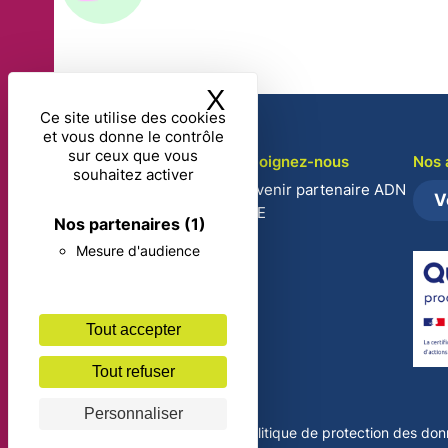
X
Masquer le band
Ce site utilise des cookies
et vous donne le contrôle
sur ceux que vous
Découvrir ADN CSE
Rejoignez-nous
Nos 
souhaitez activer
Notre vision
Devenir partenaire ADN
V
CSE
Nos organismes
Nos partenaires
(1)
partenaires
Mesure d'audience
Certifications et Qualité
Calendrier 2026 – 2027
Tout accepter
Tout refuser
Personnaliser
Mentions légales
Politique de protection des do