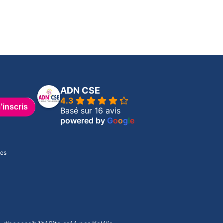
ADN CSE
4.3
Basé sur 16 avis
powered by
G
o
o
g
l
e
mes