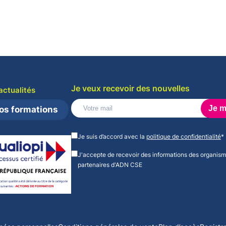
eau des cookies
Je veux recevoir des nouvelles
actualités
os formations
Veuillez
laisser
Je suis d’accord avec la
politique de confidentialité
*
ce
champ
J'accepte de recevoir des informations des organis
vide.
partenaires d'ADN CSE