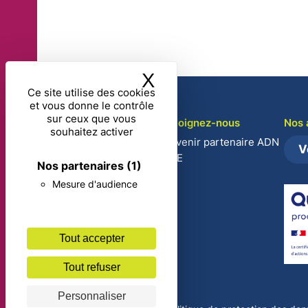
X
Masquer le band
Ce site utilise des cookies
et vous donne le contrôle
sur ceux que vous
Découvrir ADN CSE
Rejoignez-nous
Nos 
souhaitez activer
Notre vision
Devenir partenaire ADN
V
CSE
Nos organismes
Nos partenaires
(1)
partenaires
Mesure d'audience
Certifications et Qualité
Calendrier 2026 – 2027
Tout accepter
Tout refuser
Personnaliser