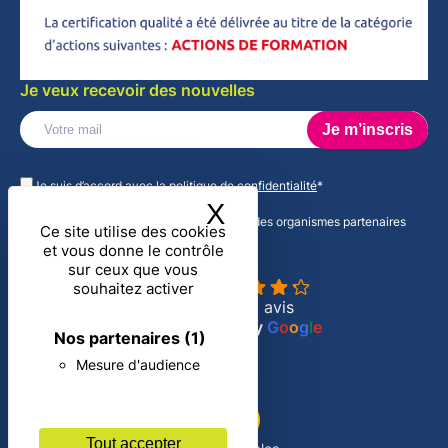
Je veux recevoir des nouvelles
Veuillez
laisser
Je suis d’accord avec la
politique de confidentialité
*
ce
X
Masquer le band
champ
J'accepte de recevoir des informations des organismes partenaires
vide.
Ce site utilise des cookies
d'ADN CSE
et vous donne le contrôle
ADN CSE
sur ceux que vous
4.3
souhaitez activer
Basé sur 16 avis
powered by
G
o
o
g
l
e
Nos partenaires
(1)
Mesure d'audience
Tout accepter