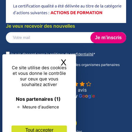
Je veux recevoir des nouvelles
Veuillez
laisser
Je suis d’accord avec la
politique de confidentialité
*
ce
X
Masquer le band
champ
J'accepte de recevoir des informations des organismes partenaires
vide.
Ce site utilise des cookies
d'ADN CSE
et vous donne le contrôle
ADN CSE
sur ceux que vous
4.3
souhaitez activer
Basé sur 16 avis
powered by
G
o
o
g
l
e
Nos partenaires
(1)
Mesure d'audience
Tout accepter
Mentions légales