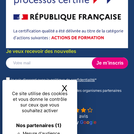
Je veux recevoir des nouvelles
Veuillez
laisser
Je suis d’accord avec la
politique de confidentialité
*
ce
X
Masquer le band
champ
J'accepte de recevoir des informations des organismes partenaires
vide.
Ce site utilise des cookies
d'ADN CSE
et vous donne le contrôle
ADN CSE
sur ceux que vous
4.3
souhaitez activer
Basé sur 16 avis
powered by
G
o
o
g
l
e
Nos partenaires
(1)
Mesure d'audience